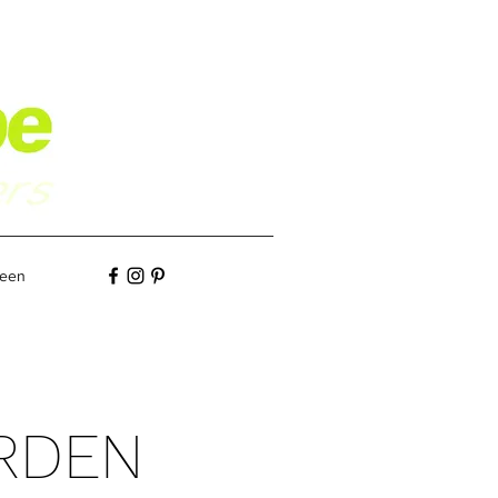
een
RDEN