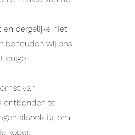
en dergelijke niet
en,behouden wij ons
t enige
komst van
s ontbonden te
ogen alsook bij om
de koper.