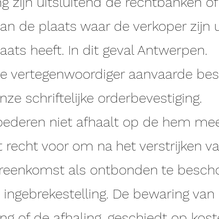
ng zijn uitsluitend de rechtbanken o
van de plaats waar de verkoper zijn u
ats heeft. In dit geval Antwerpen.
ze vertegenwoordiger aanvaarde beste
ze schriftelijke orderbevestiging.
goederen niet afhaalt op de hem m
 recht voor om na het verstrijken v
vereenkomst als ontbonden te besch
ingebrekestelling. De bewaring van
ng of de afhaling, geschiedt op kost