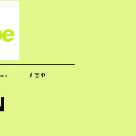
een
N