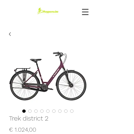
Trek district 2
Prijs
€ 1.024,00