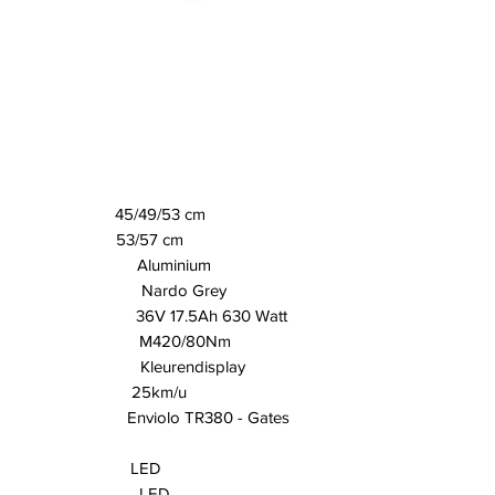
s 45/49/53 cm
en 53/57 cm
uminium
rdo Grey
 17.5Ah 630 Watt
420/80Nm
eurendisplay
 25km/u
violo TR380 - Gates
ht LED
p LED