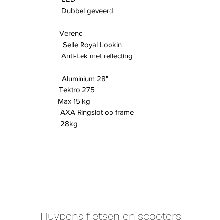
bbel geveerd
 Verend
 Royal Lookin
ek met reflecting
minium 28"
ktro 275
 Max 15 kg
 Ringslot op frame
t 28kg
Huypens fietsen en scooters