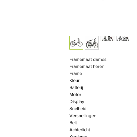
Framemaat dame
Framemaat her
Frame Al
Kleur Na
Batterij 36V
Motor M
Display Kl
Snelheid
Versnellingen En
Belt
Achterlic
Koplam