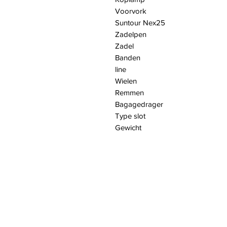
Voorvork Du
Suntour Nex25
Zadelpen
Zadel Selle
Banden Anti-L
line
Wielen Alu
Remmen Te
Bagagedrager
Type slot AXA
Gewich