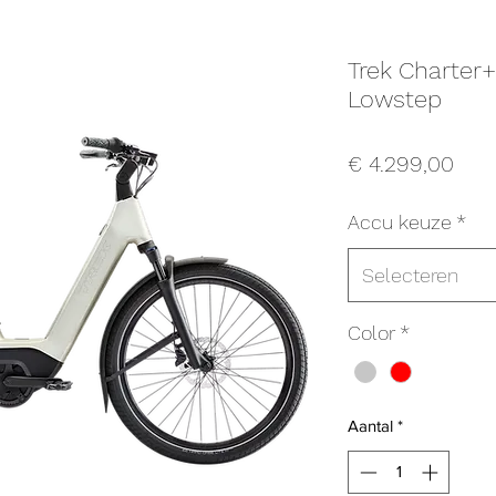
Trek Charter+
Lowstep
Prijs
€ 4.299,00
Accu keuze
*
Selecteren
Color
*
Aantal
*