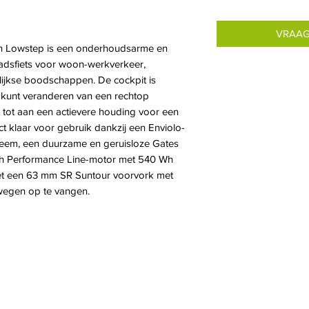
VRAAG
Wh Lowstep is een onderhoudsarme en
stadsfiets voor woon-werkverkeer,
elijkse boodschappen. De cockpit is
g kunt veranderen van een rechtop
 tot aan een actievere houding voor een
ect klaar voor gebruik dankzij een Enviolo-
steem, een duurzame en geruisloze Gates
ch Performance Line-motor met 540 Wh
et een 63 mm SR Suntour voorvork met
wegen op te vangen.