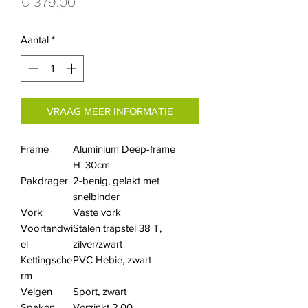
Prijs
€ 379,00
Aantal
*
VRAAG MEER INFORMATIE
Frame
Aluminium Deep-frame
H=30cm
Pakdrager
2-benig, gelakt met
snelbinder
Vork
Vaste vork
Voortandwi
Stalen trapstel 38 T,
el
zilver/zwart
Kettingsche
PVC Hebie, zwart
rm
Velgen
Sport, zwart
Spaken
Verzinkt 2,00