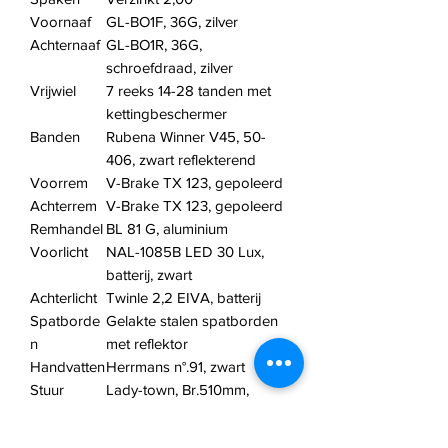
Voornaaf
GL-BO1F, 36G, zilver
Achternaaf
GL-BO1R, 36G,
schroefdraad, zilver
Vrijwiel
7 reeks 14-28 tanden met
kettingbeschermer
Banden
Rubena Winner V45, 50-
406, zwart reflekterend
Voorrem
V-Brake TX 123, gepoleerd
Achterrem
V-Brake TX 123, gepoleerd
Remhandel
BL 81 G, aluminium
Voorlicht
NAL-1085B LED 30 Lux,
batterij, zwart
Achterlicht
Twinle 2,2 EIVA, batterij
Spatborde
Gelakte stalen spatborden
n
met reflektor
Handvatten
Herrmans n°.91, zwart
Stuur
Lady-town, Br.510mm,
gelakt
Stuurpen
Staal/aluminium, E:40mm,